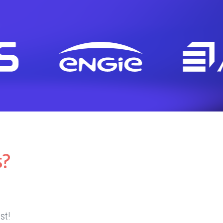
s?
st!