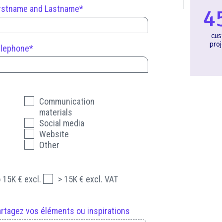
rstname and Lastname*
4
cus
proj
elephone*
Communication
materials
Social media
Website
Other
 15K € excl.
> 15K € excl. VAT
rtagez vos éléments ou inspirations