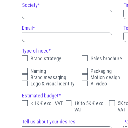
Society*
Fi
Email*
T
Type of need*
Brand strategy
Sales brochure
Naming
Packaging
Brand messaging
Motion design
Logo & visual identity
AI video
Estimated budget*
< 1K € excl. VAT
1K to 5K € excl.
5K to
VAT
VAT
Tell us about your desires
Pa