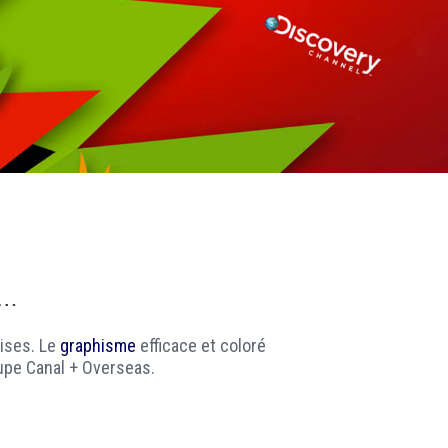
ises. Le
graphisme
efficace et coloré
oupe Canal + Overseas.