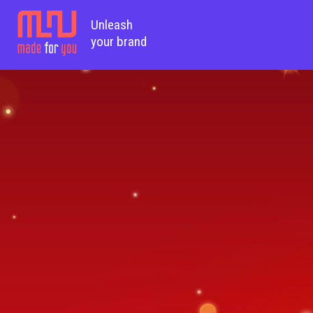
Unleash
your brand