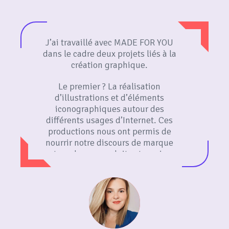
J’ai travaillé avec MADE FOR YOU
dans le cadre deux projets liés à la
création graphique.
Le premier ? La réalisation
d’illustrations et d’éléments
iconographiques autour des
différents usages d’Internet. Ces
productions nous ont permis de
nourrir notre discours de marque
autour de nos produits et services
sur différents supports,
notamment sur le digital et nos
PLV. Suite à l’excellent travail
fournis par Fanny et son équipe,
nous avons collaborer sur un projet
de plus grande ampleur : la