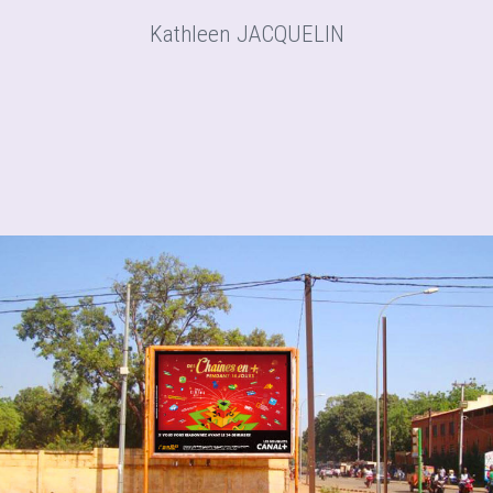
création d’une quinzaine émojis
illustratifs. Ils ont nourri notre
Kathleen JACQUELIN
concept créatif sur plusieurs
campagnes médias 360° sur au
long de l’année 2019. Le résultat ?
D’excellent feedbacks de nos
abonnées et de nos prospects à la
fois en boutique et sur les réseaux
sociaux ! Un véritable succès !
Je recommande chaudement
Fanny qui a su faire preuve de
beaucoup de disponibilité,
d’écoute et de souplesse dans nos
échanges, tout en fournissant un
travail à la fois créatif et
d’excellente qualité !
N’hésitez plus !