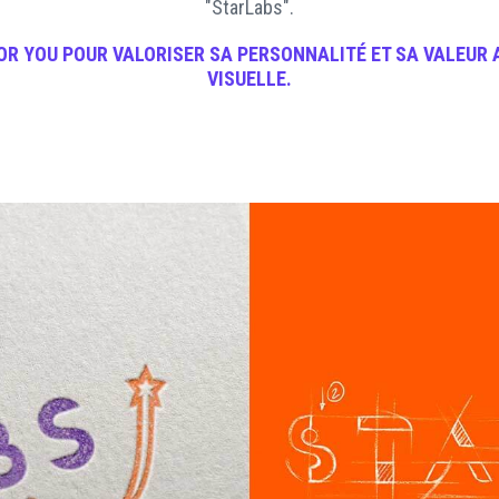
"StarLabs".
OR YOU
POUR VALORISER SA PERSONNALITÉ ET SA VALEUR
VISUELLE
.