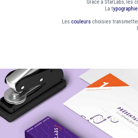
Grâce à StarLabs, les c
La t
ypographie
Les
couleurs
choisies transmettent