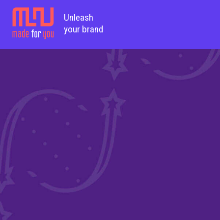
Unleash
your brand