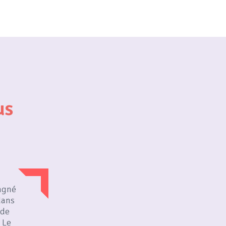
us
agné
dans
 de
 Le