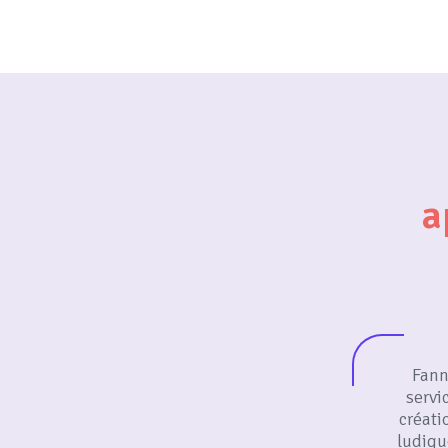
a
Fanny
servi
créati
ludiqu