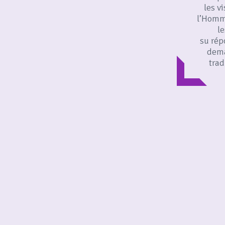
les v
l’Homm
le
su rép
dema
trad
prop