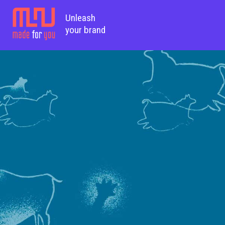
Unleash
your brand