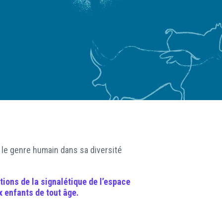
RÉSEAUX SOCIAUX
le genre humain dans sa diversité
ations
de la signalétique de l’espace
x enfants de tout âge.