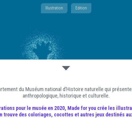
Illustration
Edition
tement du Muséum national d’Histoire naturelle qui présente 
anthropologique, historique et culturelle.
trations pour le musée en 2020,
Made for you
crée les
illustr
n trouve des coloriages, cocottes et autres jeux destinés au