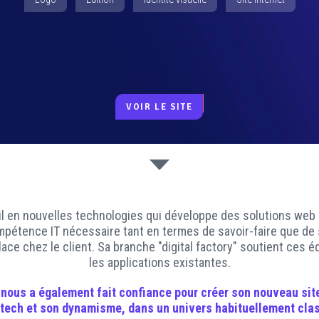
VOIR LE SITE
il en nouvelles technologies qui développe des solutions web
mpétence IT nécessaire tant en termes de savoir-faire que de s
lace chez le client. Sa branche "digital factory" soutient ces 
les applications existantes.
T nous a également fait confiance pour créer son
nouveau sit
tech et son dynamisme, dans un univers habituellement clas