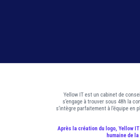
Yellow IT est un cabinet de conse
s’engage à trouver sous 48h la co
s’intègre parfaitement à l’équipe en p
Après la création du
logo
, Yellow I
humaine de la 