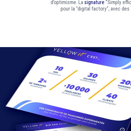
d’optimisme. La
signature
"Simply effic
pour la "digital factory", avec de