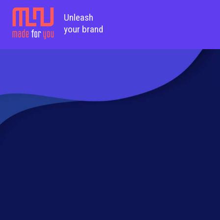
Unleash
your brand