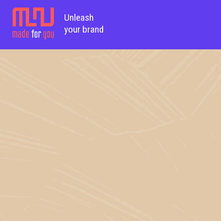
Unleash
your brand