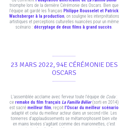
Ou comment
l’adaptation américaine de
La Famille Bélier
triomphe lors de la dernière Cérémonie des Oscars. Bien que
l’équipe ait gardé les français
Philippe Rousselet et Patrick
Wachsberger à la production
, on souligne les interprétations
artistiques et perceptions culturelles nuancées pour un même
scénario :
décryptage de deux films à grand succès
.
23 MARS 2022, 94E CÉRÉMONIE DES
OSCARS
L’assemblée acclame avec ferveur toute l’équipe de
Coda
:
ce
remake du film français
La Famille Bélier
(sorti en 2014)
est sacré
meilleur film
, reçoit
l’Oscar du meilleur scénario
adapté et celui du meilleur acteur dans un second rôle. Les
tonnerres d’applaudissements se métamorphosent bien vite
en mains levées s’agitant comme des marionnettes, c’est